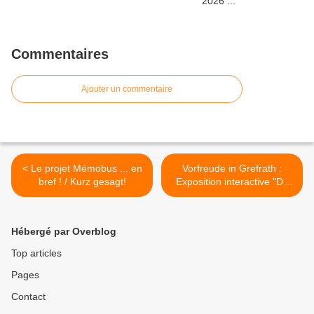
Commentaires
Ajouter un commentaire
< Le projet Mémobus ... en
Vorfreude in Grefrath :
bref ! / Kurz gesagt!
Exposition interactive "Du
Traité de l'Elysée au Traité
d'Aix-la Chapelle" en
attendant l'arrivée du
Hébergé par Overblog
Memobus à Grefrath le 4
septembre 2023 >
Top articles
Pages
Contact