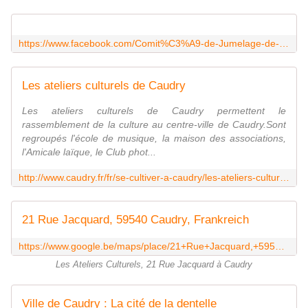
https://www.facebook.com/Comit%C3%A9-de-Jumelage-de-Caudry-679472055509443/
Les ateliers culturels de Caudry
Les ateliers culturels de Caudry permettent le
rassemblement de la culture au centre-ville de Caudry.Sont
regroupés l'école de musique, la maison des associations,
l'Amicale laïque, le Club phot...
http://www.caudry.fr/fr/se-cultiver-a-caudry/les-ateliers-culturels.html
21 Rue Jacquard, 59540 Caudry, Frankreich
https://www.google.be/maps/place/21+Rue+Jacquard,+59540+Caudry,+Frankreich/@50.125621,3.4075775,17z/data=!4m5!3m4!1s0x47c299e44cc8f8db:0xc48f8fa84a3f2459!8m2!3d50.125621!4d3.4097662?dg=dbrw&newdg=1
Les Ateliers Culturels, 21 Rue Jacquard à Caudry
Ville de Caudry : La cité de la dentelle