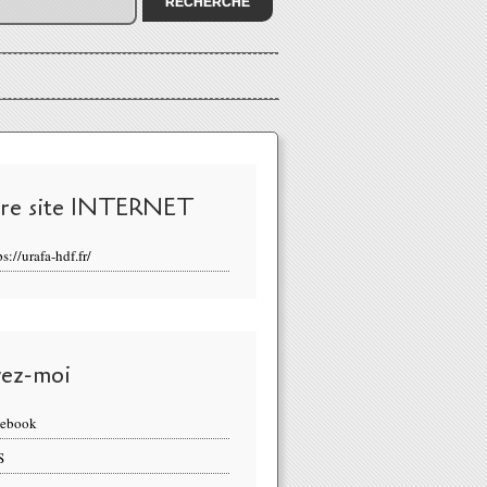
re site INTERNET
ps://urafa-hdf.fr/
vez-moi
cebook
S