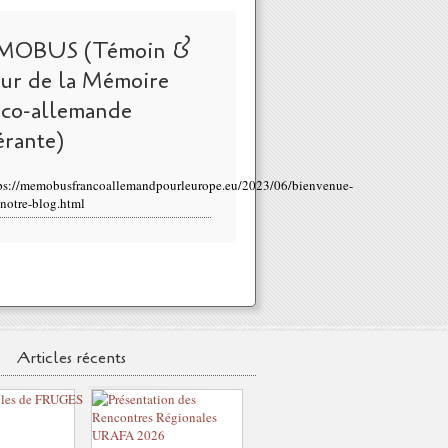
MOBUS (Témoin &
eur de la Mémoire
nco-allemande
érante)
ps://memobusfrancoallemandpourleurope.eu/2023/06/bienvenue-
-notre-blog.html
Articles récents