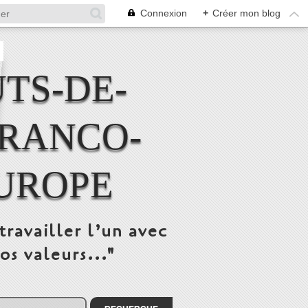
Connexion
+
Créer mon blog
TS-DE-
FRANCO-
UROPE
travailler l’un avec
os valeurs..."