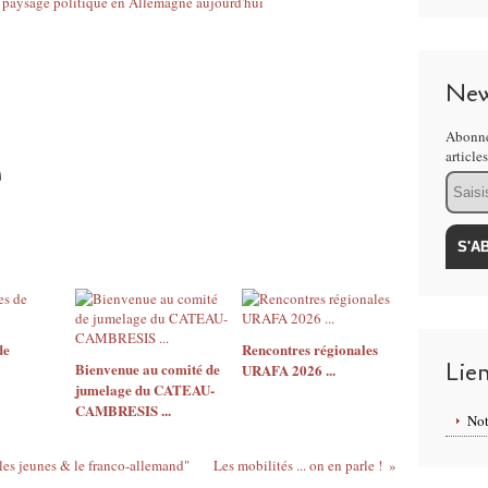
New
Abonne
article
Email
de
Rencontres régionales
Lie
Bienvenue au comité de
URAFA 2026 ...
jumelage du CATEAU-
CAMBRESIS ...
Not
 jeunes & le franco-allemand"
Les mobilités ... on en parle !