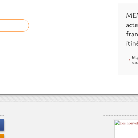
ME
act
fra
itin
htt
sur