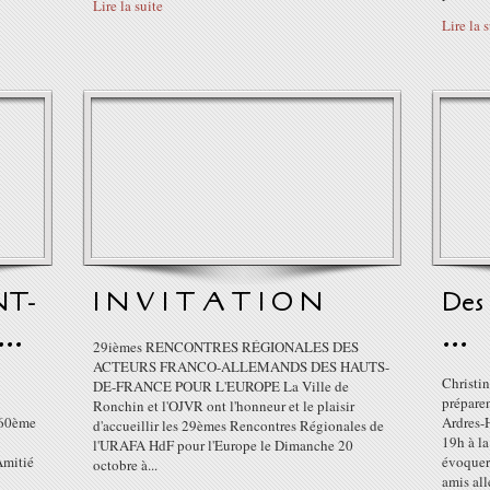
Lire la suite
Lire la 
NT-
I N V I T A T I O N
Des
..
...
29ièmes RENCONTRES RÉGIONALES DES
ACTEURS FRANCO-ALLEMANDS DES HAUTS-
Christin
DE-FRANCE POUR L'EUROPE La Ville de
prépare
Ronchin et l'OJVR ont l'honneur et le plaisir
u 60ème
Ardres-
d'accueillir les 29èmes Rencontres Régionales de
19h à la
l'URAFA HdF pour l'Europe le Dimanche 20
Amitié
évoquer
octobre à...
amis all