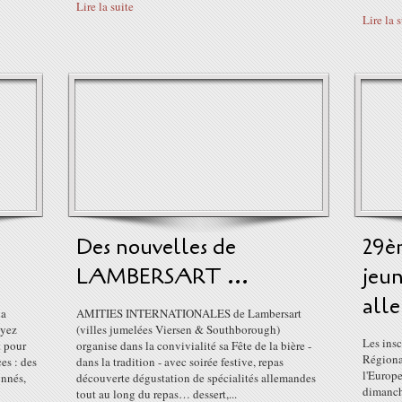
Lire la suite
Lire la 
Des nouvelles de
29èm
LAMBERSART ...
jeun
alle
la
AMITIES INTERNATIONALES de Lambersart
oyez
(villes jumelées Viersen & Southborough)
Les insc
t pour
organise dans la convivialité sa Fête de la bière -
Régiona
es : des
dans la tradition - avec soirée festive, repas
l'Europe
onnés,
découverte dégustation de spécialités allemandes
dimanch
tout au long du repas… dessert,...