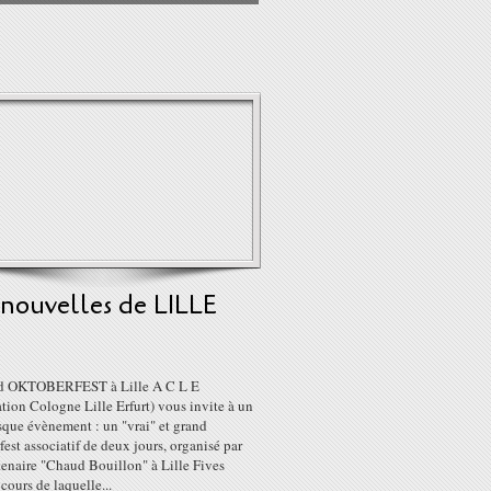
nouvelles de LILLE
d OKTOBERFEST à Lille A C L E
tion Cologne Lille Erfurt) vous invite à un
sque évènement : un "vrai" et grand
est associatif de deux jours, organisé par
tenaire "Chaud Bouillon" à Lille Fives
 cours de laquelle...