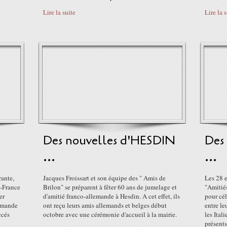
Lire la suite
Lire la 
Des nouvelles d'HESDIN
Des
...
...
ante,
Jacques Froissart et son équipe des " Amis de
Les 28 e
e-France
Brilon" se préparent à fêter 60 ans de jumelage et
"Amitiés
er
d'amitié franco-allemande à Hesdin. A cet effet, ils
pour cél
lemande
ont reçu leurs amis allemands et belges début
entre le
ccés
octobre avec une cérémonie d'accueil à la mairie.
les Ital
présents.