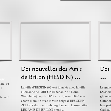
Des nouvelles des Amis
Des 
de Brilon (HESDIN) ...
...
voir
date, au
La ville d’HESDIN (62) est jumelée avec la ville
Le gran
 à
allemande de BRILON (Rhénanie du Nord-
(Associa
Westphalie) depuis 1965 et a signé en 1976 une
gigante
le vent
charte d’amitié avec la ville belge d’HEUSDEN-
Oktoberf
ZOLDER dans le Limbourg flamand. L’association
leur par
LES AMIS DE BRILON prend...
Cail, au