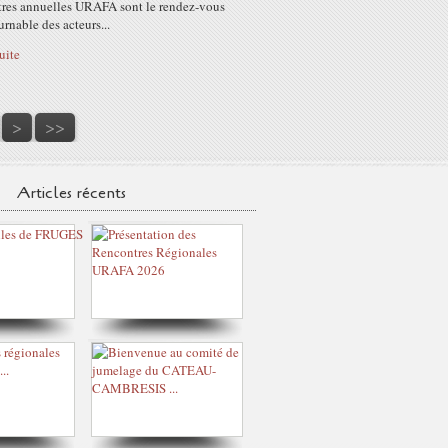
res annuelles URAFA sont le rendez-vous
rnable des acteurs...
suite
40
50
60
70
>
>>
Articles récents