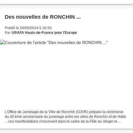
général, pour les entreprises et les...
Des nouvelles de RONCHIN ...
Publié le 26/08/2024 à 16:50
Par
URAFA Hauts-de-France pour l'Europe
L'Office de Jumelage de la Ville de Ronchin (OJVR) prépare la cérémonie
du 40 ème anniversaire du jumelage entre les villes de Ronchin et de Halle
... ces manifestations s'inscrivent dans le cadre de la Fête du Verger le
samedi 21 septembre (plantation...