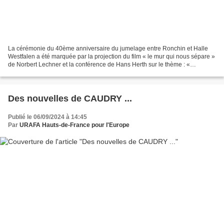
La cérémonie du 40ème anniversaire du jumelage entre Ronchin et Halle
Westfalen a été marquée par la projection du film « le mur qui nous sépare »
de Norbert Lechner et la conférence de Hans Herth sur le thème : «
L’Allemagne au-delà des clichés : surprises...
Des nouvelles de CAUDRY ...
Publié le 06/09/2024 à 14:45
Par
URAFA Hauts-de-France pour l'Europe