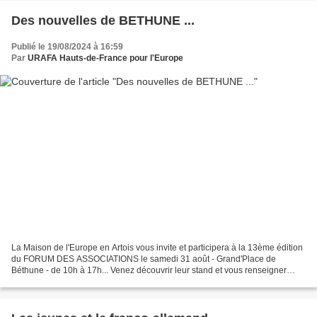
Des nouvelles de BETHUNE ...
Publié le 19/08/2024 à 16:59
Par
URAFA Hauts-de-France pour l'Europe
La Maison de l'Europe en Artois vous invite et participera à la 13ème édition
du FORUM DES ASSOCIATIONS le samedi 31 août - Grand'Place de
Béthune - de 10h à 17h... Venez découvrir leur stand et vous renseigner
auprès de leur super équipe... D es petits...