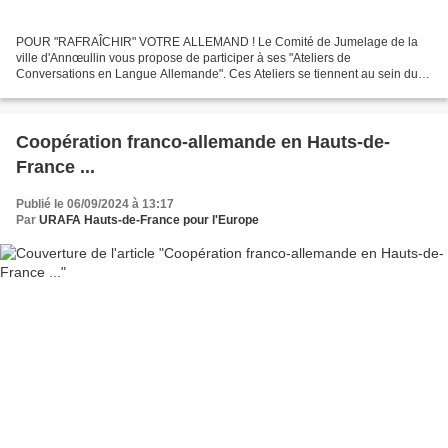
POUR "RAFRAÎCHIR" VOTRE ALLEMAND ! Le Comité de Jumelage de la
ville d'Annœullin vous propose de participer à ses "Ateliers de
Conversations en Langue Allemande". Ces Ateliers se tiennent au sein du
siège administratif (rue Joseph Richy de 18h à 19h30...
Coopération franco-allemande en Hauts-de-
France ...
Publié le 06/09/2024 à 13:17
Par
URAFA Hauts-de-France pour l'Europe