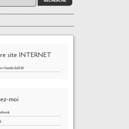
re site INTERNET
ps://urafa-hdf.fr/
vez-moi
cebook
S