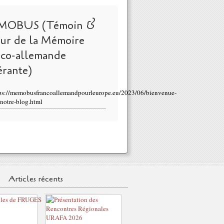
MOBUS (Témoin &
eur de la Mémoire
nco-allemande
érante)
ps://memobusfrancoallemandpourleurope.eu/2023/06/bienvenue-
-notre-blog.html
Articles récents