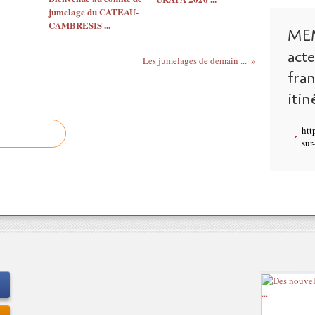
jumelage du CATEAU-
CAMBRESIS ...
ME
act
Les jumelages de demain ...
fra
itin
htt
sur