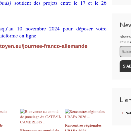
onds)
soutient des projets entre le 17 et le 26
New
usqu’au 10 novembre 2024
pour déposer votre
ateforme en ligne
Abonne
article
itoyen.eu/journee-franco-allemande
Email
Lie
Not
de
Rencontres régionales
Bienvenue au comité de
URAFA 2026 ...