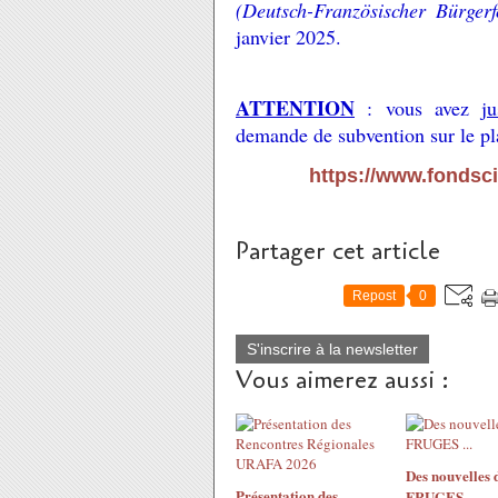
(Deutsch-Französischer Bürgerf
janvier 2025.
ATTENTION
: vous avez
j
demande de subvention sur le pl
https://www.fondsc
Partager cet article
Repost
0
S'inscrire à la newsletter
Vous aimerez aussi :
Des nouvelles 
Présentation des
FRUGES ...