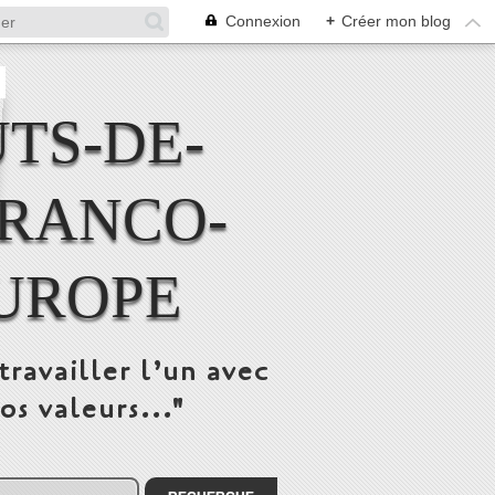
Connexion
+
Créer mon blog
TS-DE-
FRANCO-
UROPE
travailler l’un avec
os valeurs..."