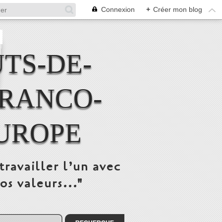
Connexion
+
Créer mon blog
TS-DE-
FRANCO-
UROPE
travailler l’un avec
os valeurs..."