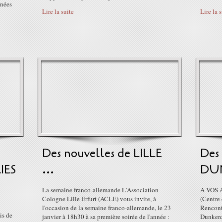
nnées
Lire la suite
Lire la 
Des nouvelles de LILLE
Des
IES
...
DUN
La semaine franco-allemande L'Association
A VOS A
Cologne Lille Erfurt (ACLE) vous invite, à
(Centre 
l'occasion de la semaine franco-allemande, le 23
Rencont
is de
janvier à 18h30 à sa première soirée de l'année :
Dunkerq