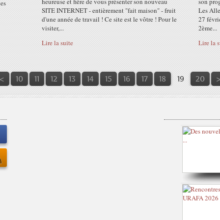
heureuse et fière de vous présenter son nouveau
son pro
les
SITE INTERNET - entièrement "fait maison" - fruit
Les All
d'une année de travail ! Ce site est le vôtre ! Pour le
27 févri
visiter,...
2ème...
Lire la suite
Lire la 
3
4
5
6
7
<
10
11
12
13
14
15
16
17
18
19
20