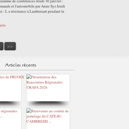
gramme de conférences Jeudi 30 janvier :
emands et l'automobile par Anne Sys Jeudi
er : L a résistance à Lambersart pendant la
suite
0
0
0
0
0
>
>>
Articles récents