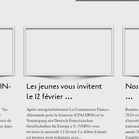
IN-
Les jeunes vous invitent
Nos 
le 12 février ...
...
 "les
Apéro intergénérationnel La Commission Franco-
Rendez-
e
Allemande pour la Jeunesse (CFAJ-DFJA) et la
2024 s'e
oisi de
Vereinigung der Deutsch-Französischen
d'incer
ux dans
Gesellschaften für Europa e.V. (VDFG) vous
national
invitent le mercredi 12 février. Ce début d'année
année 20
est propice pour échanger, avec...
d'amélio