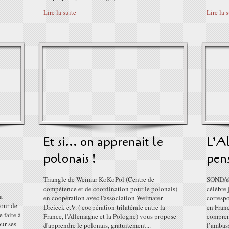
Lire la suite
Lire la 
Et si... on apprenait le
L’A
polonais !
pens
Triangle de Weimar KoKoPol (Centre de
SONDAGE
compétence et de coordination pour le polonais)
célèbre 
a
en coopération avec l'association Weimarer
corresp
tour de
Dreieck e.V. ( coopération trilatérale entre la
en Franc
e faite à
France, l'Allemagne et la Pologne) vous propose
comprend
our ses
d'apprendre le polonais, gratuitement...
l’ambass