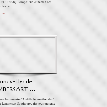
 un " P'tit déj' Europe" sur le thème : Les
ités de...
suite
 nouvelles de
BERSART ...
me 1er semestre "Amitiés Internationales"
en-Lambersart-Southborough) vous présente