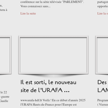
conférence sur la série télévisée "PARLEMENT".
partager
n,
Vous connaissez sans...
opportun
tera à
Lire la suite
Lire la 
Il est sorti, le nouveau
Des
site de l'URAFA ...
LAM
 le 22
e guerre
www.urafa-hdf.fr Voilà ! En ce début d'année 2025
Program
 Gaulle
l'URAFA Hauts-de-France pour l'Europe est
( Viers