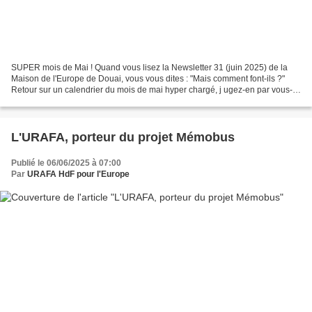
SUPER mois de Mai ! Quand vous lisez la Newsletter 31 (juin 2025) de la
Maison de l'Europe de Douai, vous vous dites : "Mais comment font-ils ?"
Retour sur un calendrier du mois de mai hyper chargé, j ugez-en par vous-
mêmes : Projection du film "interceptés",...
L'URAFA, porteur du projet Mémobus
Publié le 06/06/2025 à 07:00
Par
URAFA HdF pour l'Europe