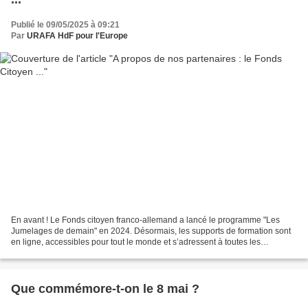
Publié le 09/05/2025 à 09:21
Par
URAFA HdF pour l'Europe
En avant ! Le Fonds citoyen franco-allemand a lancé le programme "Les
Jumelages de demain" en 2024. Désormais, les supports de formation sont
en ligne, accessibles pour tout le monde et s’adressent à toutes les
personnes souhaitant faire évoluer leur...
Que commémore-t-on le 8 mai ?