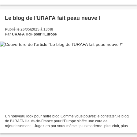
l’éducation et la coopération interculturelle. Depuis...
Le blog de l'URAFA fait peau neuve !
Publié le 26/05/2025 à 13:48
Par
URAFA HdF pour l'Europe
Un nouveau look pour notre blog Comme vous pouvez le constater, le blog
de l'URAFA Hauts-de-France pour l'Europe s'offre une cure de
rajeunissement... Jugez-en par vous-même : plus moderne, plus clair, plus
attractif... N'hésitez pas à nous faire part...