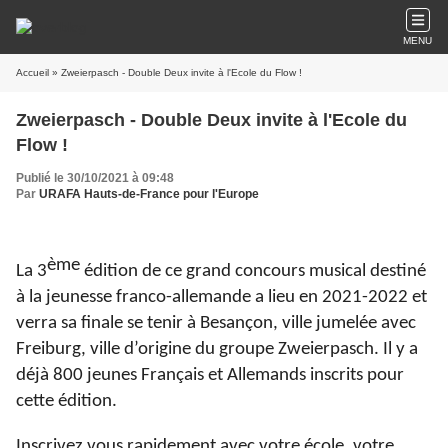
MENU
Accueil
» Zweierpasch - Double Deux invite à l'Ecole du Flow !
Zweierpasch - Double Deux invite à l'Ecole du
Flow !
Publié le 30/10/2021 à 09:48
Par
URAFA Hauts-de-France pour l'Europe
ème
La 3
édition de ce grand concours musical destiné
à la jeunesse franco-allemande a lieu en 2021-2022 et
verra sa finale se tenir à Besançon, ville jumelée avec
Freiburg, ville d’origine du groupe Zweierpasch. Il y a
déjà 800 jeunes Français et Allemands inscrits pour
cette édition.
Inscrivez vous rapidement avec votre école, votre