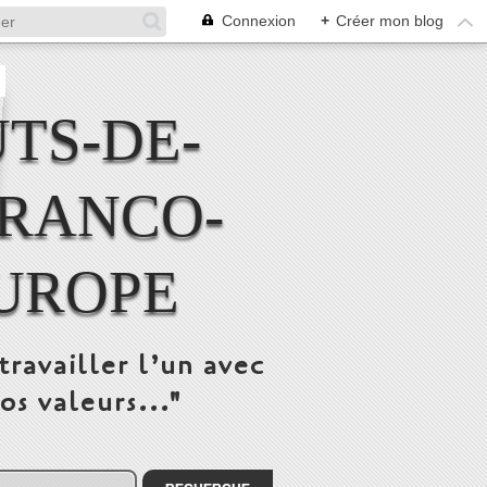
Connexion
+
Créer mon blog
TS-DE-
FRANCO-
UROPE
travailler l’un avec
os valeurs..."