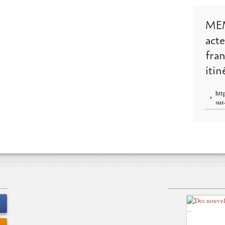
ME
act
fra
itin
htt
sur