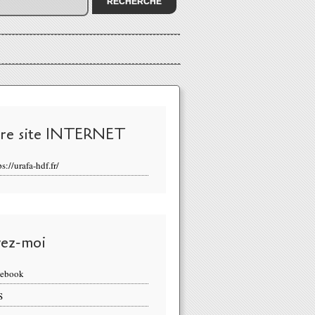
re site INTERNET
ps://urafa-hdf.fr/
vez-moi
cebook
S