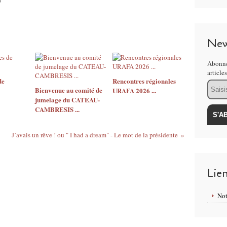
New
Abonne
article
de
Rencontres régionales
Email
Bienvenue au comité de
URAFA 2026 ...
jumelage du CATEAU-
CAMBRESIS ...
J’avais un rêve ! ou " I had a dream" - Le mot de la présidente
Lie
Not