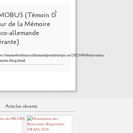
MOBUS (Témoin &
eur de la Mémoire
nco-allemande
érante)
ps://memobusfrancoallemandpourleurope.eu/2023/06/bienvenue-
-notre-blog.html
Articles récents