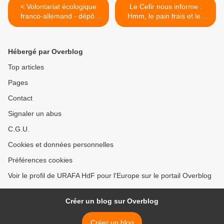
< Volontariat écologique
Le Cefir nous informe :
franco-allemand - dépôt
Hmm, le pain frais et les
des candidatures à partir de
jolies patisseries ! >
janvier !
Hébergé par Overblog
Top articles
Pages
Contact
Signaler un abus
C.G.U.
Cookies et données personnelles
Préférences cookies
Voir le profil de URAFA HdF pour l'Europe sur le portail Overblog
Créer un blog sur Overblog
Créer un blog