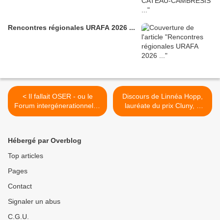
Rencontres régionales URAFA 2026 ...
< Il fallait OSER - ou le
Discours de Linnéa Hopp,
Forum intergénerationnel et
lauréate du prix Cluny, à
le 62e Congrès de la FAFA
l'occasion de la remise des
- VDFG pour l'Europe -
Prix Cluny 2017 lors du 62e
témoignages !
congrès de la VDFG für
Hébergé par Overblog
Europa e.V. - FAFA pour
l'Europe 2017 à Hambourg
Top articles
>
Pages
Contact
Signaler un abus
C.G.U.