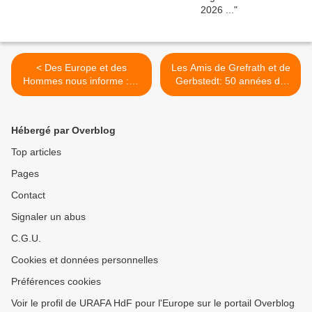
< Des Europe et des
Les Amis de Grefrath et de
Hommes nous informe :LA
Gerbstedt: 50 années de
PREMIÈRE ENQUÊTE
jumelage >
CITOYENNE POUR
L'EUROPE DANS
Hébergé par Overblog
L'HISTOIRE !
Top articles
Pages
Contact
Signaler un abus
C.G.U.
Cookies et données personnelles
Préférences cookies
Voir le profil de URAFA HdF pour l'Europe sur le portail Overblog