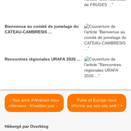
Bienvenue au comité de jumelage du
CATEAU-CAMBRESIS ...
Rencontres régionales URAFA 2026 ...
< Nos amis d'Airaines nous
Pulse of Europe nous
informent : N'oubliez pas de
informe sur son site web ! >
voter pour v/notre projet
favori ! On y va - auf geht's
- let's go ! Encore 48
Hébergé par Overblog
heures !!!