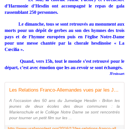
d’Harmonie d’Hesdin ont accompagné le repas de gala
rassemblant 250 personnes.
Le dimanche, tous se sont retrouvés au monument aux
morts pour un dépôt de gerbes au son des hymnes des trois
pays et de l’hymne européen puis en l’église Notre-Dame
pour une messe chantée par la chorale hesdinoise « La
C
œ
cilia ».
Quand, vers 15h, tout le monde s’est retrouvé pour le
départ, c’est avec émotion que les au-revoir se sont échangés.
JFroissart
Les Relations Franco-Allemandes vues par les Jeunes de la Marienschule Brilon et du Collège Notre-Dame d'Hesdin - URAFA NORD-EST POUR L' EUROPE
A l'occasion des 50 ans du Jumelage Hesdin - Brilon les
jeunes de deux écoles des deux communes : la
Marienschule et le Collège Notre Dame se sont rencontrés
pour tourner un petit film sur les ...
http://www.urafanordest.org/2016/12/les-relations-franco-allemandes-vues-par-les-jeunes-de-la-marienschule-brilon-et-du-college-notre-dame-d-hesdin.html