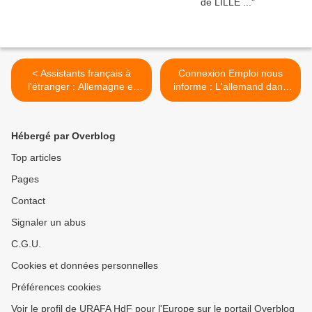
< Assistants français à
Connexion Emploi nous
l'étranger : Allemagne et
informe : L'allemand dans
Autriche
son CV - comment le mettre
en avant dans sa
candidature ? >
Hébergé par Overblog
Top articles
Pages
Contact
Signaler un abus
C.G.U.
Cookies et données personnelles
Préférences cookies
Voir le profil de URAFA HdF pour l'Europe sur le portail Overblog