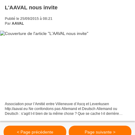
L'AAVAL nous invite
Publié le 25/09/2015 à 08:21
Par
AAVAL
Association pour l’Amitié entre Villeneuve d’Ascq et Leverkusen
http://aaval.eu Ne confondons pas Allemand et Deutsch Allemand ou
Deutsch : s’agit t-il bien de la même chose ? Que se cache t-il derrière
chacun de ces mots ? Et à ce propos, où sont les...
< Page précédente
Page suivante >