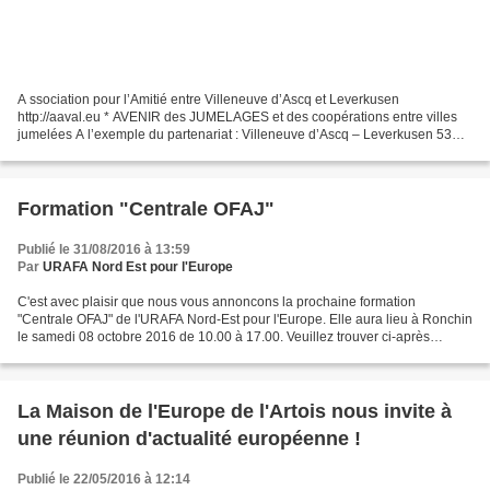
A ssociation pour l’Amitié entre Villeneuve d’Ascq et Leverkusen
http://aaval.eu * AVENIR des JUMELAGES et des coopérations entre villes
jumelées A l’exemple du partenariat : Villeneuve d’Ascq – Leverkusen 53
ans après la signature du traité de l’Elysée...
Formation "Centrale OFAJ"
Publié le 31/08/2016 à 13:59
Par
URAFA Nord Est pour l'Europe
C'est avec plaisir que nous vous annoncons la prochaine formation
"Centrale OFAJ" de l'URAFA Nord-Est pour l'Europe. Elle aura lieu à Ronchin
le samedi 08 octobre 2016 de 10.00 à 17.00. Veuillez trouver ci-après
l’invitation / le programme ainsi que le...
La Maison de l'Europe de l'Artois nous invite à
une réunion d'actualité européenne !
Publié le 22/05/2016 à 12:14