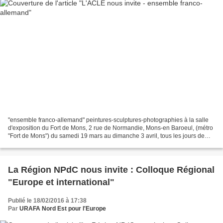
"ensemble franco-allemand" peintures-sculptures-photographies à la salle
d'exposition du Fort de Mons, 2 rue de Normandie, Mons-en Baroeul, (métro
"Fort de Mons") du samedi 19 mars au dimanche 3 avril, tous les jours de
15h à 18h. (Entrée libre). L'association...
La Région NPdC nous invite : Colloque Régional
"Europe et international"
Publié le 18/02/2016 à 17:38
Par
URAFA Nord Est pour l'Europe