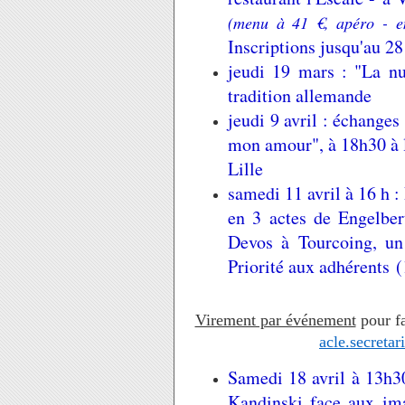
(menu à 41 €, apéro - ent
Inscriptions jusqu'au 28
jeudi 19 mars : "La nu
tradition allemande
jeudi 9 avril : échange
mon amour", à 18h30 à 
Lille
samedi 11 avril à 16 h :
en 3 actes de Engelbe
Devos à Tourcoing, un 
Priorité aux adhérents (
Virement par événement
pour fa
acle.secreta
Samedi 18 avril à 13h30
Kandinski face aux im