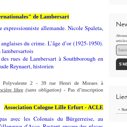
ernationales" de Lambersart
New
e expressionniste allemande. Nicole Spaleta,
Abonne
article
 anglaises du crime. L’âge d’or (1925-1950).
Email
 lambersartois
e des rues de Lambersart à Southborough en
aude Reynaert, historien
e Polyvalente 2 -
39 rue Henri de Moraes à
ncière libre
(sans obligation)
- P
as d’inscription
Lie
Association Cologne Lille Erfurt - ACLE
Not
as avec les Colonais du Bürgerreise, au
 Villeneuve d'Ascq. Restent encore des places