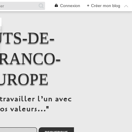
Connexion
+
Créer mon blog
TS-DE-
FRANCO-
UROPE
travailler l’un avec
os valeurs..."