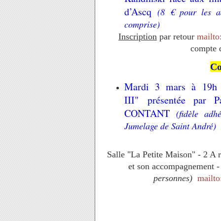
d’Ascq
(8 € pour les a
comprise)
Inscription
par retour
mailto
compte d
Co
Mardi 3 mars à 19h 
III" présentée par 
CONTANT
(fidèle ad
Jumelage de Saint André)
Salle "La Petite Maison" - 2 A r
et son accompagnement 
personnes)
mailt