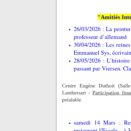
"Amitiés Int
26/03/2026 : La peintur
professeur d’allemand
30/04/2026 : Les reines
Emmanuel Sys, écrivain
28/05/2026 : L’histoir
passant par Viersen. Cl
Centre Eugène Duthoit (Sall
Lambersart -
Participation fina
préalable
samedi 14 Mars : Rep
restaurant l'Escale - à