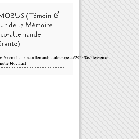
MOBUS (Témoin &
eur de la Mémoire
nco-allemande
érante)
ps://memobusfrancoallemandpourleurope.eu/2023/06/bienvenue-
-notre-blog.html