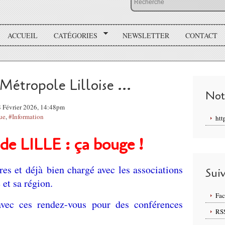
ACCUEIL
CATÉGORIES
NEWSLETTER
CONTACT
Métropole Lilloise ...
Not
8 Février 2026, 14:48pm
que
,
#Information
htt
e LILLE : ça bouge !
es et déjà bien chargé avec les associations
Sui
 et sa région.
Fa
ec ces rendez-vous pour des conférences
RS