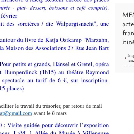
.
rée - plat- dessert, boissons et café compris)
ME
 février
it des sorcières / die Walpurgisnacht", une
act
fra
s autour du livre de Katja Ostkamp "Marzahn,
itin
la Maison des Associations 27 Rue Jean Bart
htt
sur
 Pour petits et grands, Hänsel et Gretel, opéra
rt Humperdinck (1h15) au théâtre Raymond
spectacle au tarif de 6 €, sur inscription.
15 places)
ciliter le travail du trésorier, par retour de mail
riat@gmail.com
avant le 8 mars
 : Visite guidée pour découvrir l’exposition
ages, LaM, 1 Allée du Musée à Villeneuve