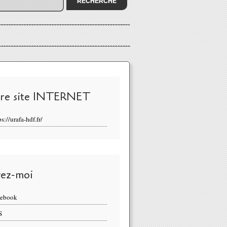
re site INTERNET
ps://urafa-hdf.fr/
vez-moi
cebook
S