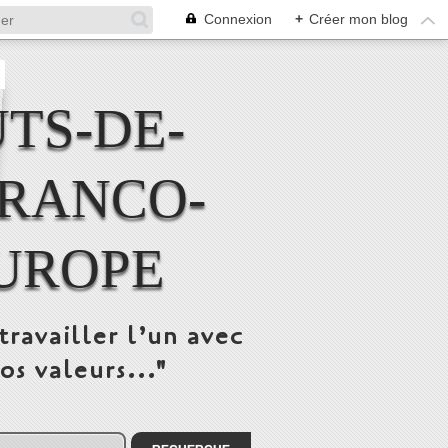
Connexion
+
Créer mon blog
TS-DE-
FRANCO-
UROPE
travailler l’un avec
os valeurs..."