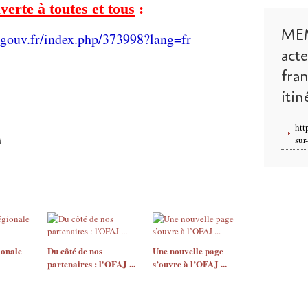
verte à toutes et tous
:
ME
.gouv.fr/index.php/373998?lang=fr
act
fra
itin
htt
sur
ionale
Du côté de nos
Une nouvelle page
partenaires : l'OFAJ ...
s’ouvre à l’OFAJ ...