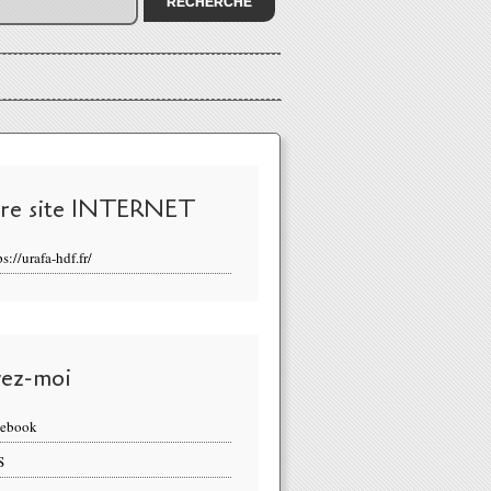
re site INTERNET
ps://urafa-hdf.fr/
vez-moi
cebook
S