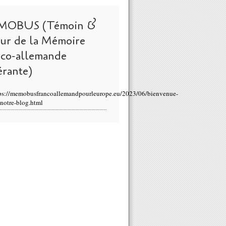
MOBUS (Témoin &
eur de la Mémoire
nco-allemande
érante)
ps://memobusfrancoallemandpourleurope.eu/2023/06/bienvenue-
-notre-blog.html