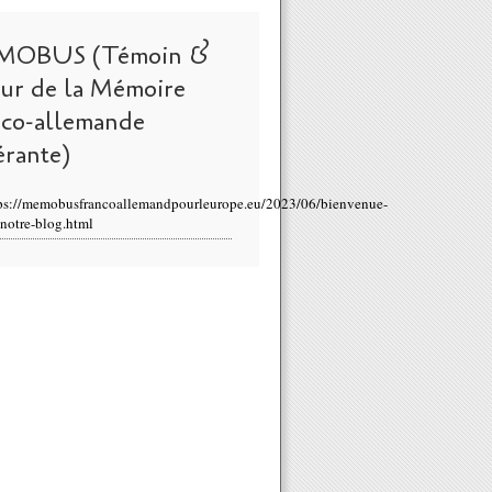
MOBUS (Témoin &
eur de la Mémoire
nco-allemande
érante)
ps://memobusfrancoallemandpourleurope.eu/2023/06/bienvenue-
-notre-blog.html