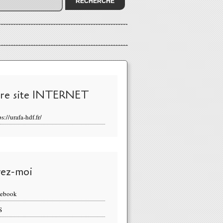
re site INTERNET
ps://urafa-hdf.fr/
vez-moi
cebook
S