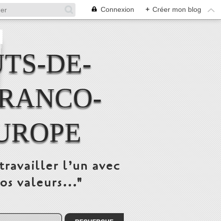
Connexion
+
Créer mon blog
TS-DE-
FRANCO-
UROPE
travailler l’un avec
os valeurs..."