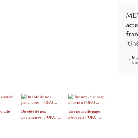
ME
act
fra
itin
htt
sur
ionale
Du côté de nos
Une nouvelle page
partenaires : l'OFAJ ...
s’ouvre à l’OFAJ ...