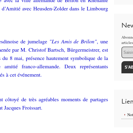
5 avec la ville allemande de Brilon en Rhénanie
e d’Amitié avec Heusden-Zolder dans le Limbourg
New
Abonne
 hesdinoise de jumelage
"Les Amis de Brilon"
, une
article
menée par M. Christof Bartsch, Bürgermeistrer, est
Email
s du 8 mai, présence hautement symbolique de la
e amitié franco-allemande. Deux représentants
és à cet événement.
ont côtoyé de très agréables moments de partages
Lie
t Jacques Froissart.
Not