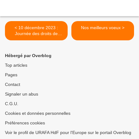
< 10 décembre 2023 :
Nos meilleurs voeux >
Journée des droits de
l’homme et 75e
anniversaire de la
Déclaration universelle des
Hébergé par Overblog
droits de l’homme
Top articles
Pages
Contact
Signaler un abus
C.G.U.
Cookies et données personnelles
Préférences cookies
Voir le profil de URAFA HdF pour l'Europe sur le portail Overblog