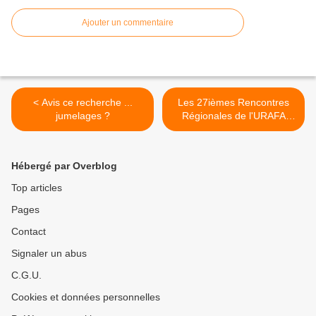
Ajouter un commentaire
< Avis ce recherche ...
Les 27ièmes Rencontres
jumelages ?
Régionales de l'URAFA
Hauts-de-France à Bailleul -
Invitation et inscription >
Hébergé par Overblog
Top articles
Pages
Contact
Signaler un abus
C.G.U.
Cookies et données personnelles