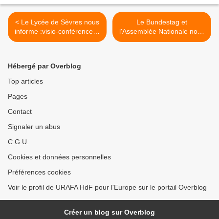
< Le Lycée de Sèvres nous
Le Bundestag et
informe :visio-conférence le
l'Assemblée Nationale nous
22 janvier - L'Europe et
informent : en direct à
l'Amitié Franco-Allemande
17.00 - Discussion du projet
de résolution pour un
Hébergé par Overblog
nouveau Traité de l'Elysée
>
Top articles
Pages
Contact
Signaler un abus
C.G.U.
Cookies et données personnelles
Préférences cookies
Voir le profil de URAFA HdF pour l'Europe sur le portail Overblog
Créer un blog sur Overblog