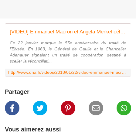
[VIDEO] Emmanuel Macron et Angela Merkel célèbrent l'amitié Franco-Allemande
Ce 22 janvier marque le 55e anniversaire du traité de
l'Elysée. En 1963, le Général de Gaulle et le Chancelier
Adenauer signaient un traité de coopération destiné à
sceller la réconciliati...
http://www.dna.fr/videos/2018/01/22/video-emmanuel-macron-et-angela-merkel-une-amitie-franco-allemande
Partager
Vous aimerez aussi