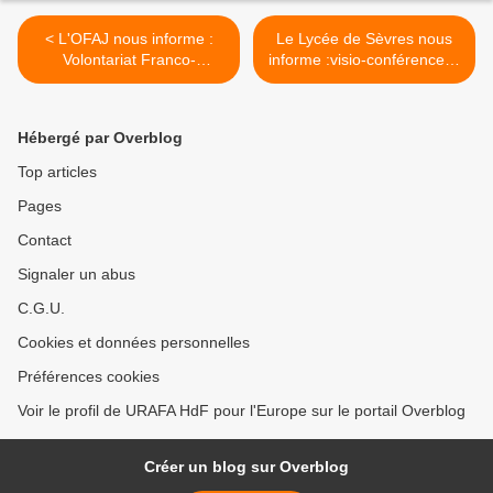
< L'OFAJ nous informe :
Le Lycée de Sèvres nous
Volontariat Franco-
informe :visio-conférence le
Allemand - appel à
22 janvier - L'Europe et
candidatures
l'Amitié Franco-Allemande >
Hébergé par Overblog
Top articles
Pages
Contact
Signaler un abus
C.G.U.
Cookies et données personnelles
Préférences cookies
Voir le profil de URAFA HdF pour l'Europe sur le portail Overblog
Créer un blog sur Overblog