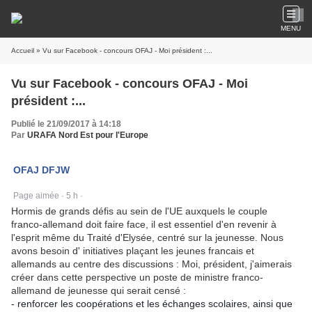
Ferm
MENU
Accueil
» Vu sur Facebook - concours OFAJ - Moi président :...
Vu sur Facebook - concours OFAJ - Moi
président :...
Publié le 21/09/2017 à 14:18
Par
URAFA Nord Est pour l'Europe
OFAJ DFJW
Page aimée
·
5 h
·
Hormis de grands défis au sein de l'UE auxquels le couple
franco-allemand doit faire face, il est essentiel d'en revenir à
l'esprit même du Traité d'Elysée, centré sur la jeunesse. Nous
avons besoin d' initiatives plaçant les jeunes francais et
allemands au centre des discussions : Moi, président, j'aimerais
créer dans cette perspective un poste de ministre franco-
allemand de jeunesse qui serait c
ensé :
- renforcer les coopérations et les échanges scolaires, ainsi que