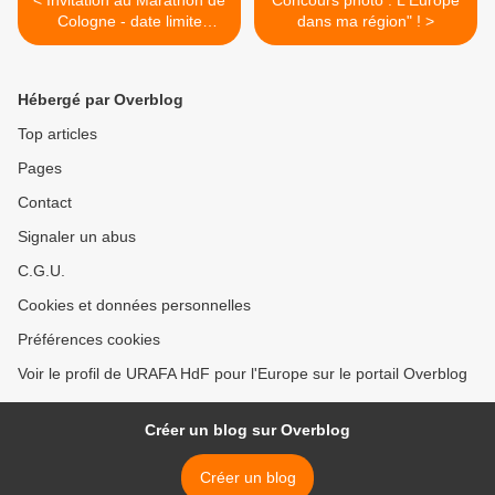
< Invitation au Marathon de
Concours photo : L'Europe
Cologne - date limite
dans ma région" ! >
d'inscription :le 15 août
2017
Hébergé par Overblog
Top articles
Pages
Contact
Signaler un abus
C.G.U.
Cookies et données personnelles
Préférences cookies
Voir le profil de URAFA HdF pour l'Europe sur le portail Overblog
Créer un blog sur Overblog
Créer un blog