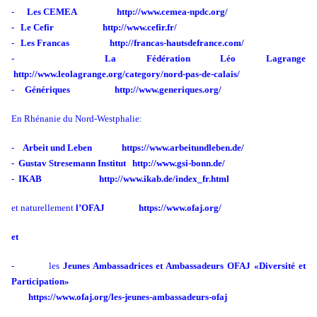
-
Les CEMEA http://www.cemea-npdc.org/
- Le Cefir http://www.cefir.fr/
- Les Francas http://francas-hautsdefrance.com/
- La Fédération Léo Lagrange
http://www.leolagrange.org/category/nord-pas-de-calais/
-
Génériques http://www.generiques.org/
En Rhénanie du Nord-Westphalie:
-
Arbeit und Leben https://www.arbeitundleben.de/
- Gustav Stresemann Institut http://www.gsi-bonn.de/
- IKAB http://www.ikab.de/index_fr.html
et naturellement
l’OFAJ
https://www.ofaj.org/
et
- les
Jeunes Ambassadrices et Ambassadeurs OFAJ «Diversité et
Participation»
https://www.ofaj.org/les-jeunes-ambassadeurs-ofaj