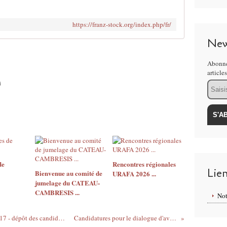
https://franz-stock.org/index.php/fr/
New
Abonne
article
Email
de
Rencontres régionales
Lie
Bienvenue au comité de
URAFA 2026 ...
jumelage du CATEAU-
CAMBRESIS ...
Not
Prix Franco-Allemand du Journalisme 2017 - dépôt des candidatures entre le 5 janvier et le 1er mars 2017.
Candidatures pour le dialogue d'avenir franco-allemand 2017