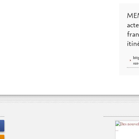
ME
act
fra
itin
htt
sur