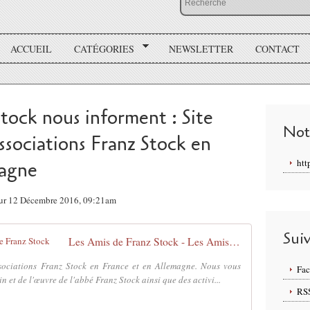
ACCUEIL
CATÉGORIES
NEWSLETTER
CONTACT
tock nous informent : Site
Not
ociations Franz Stock en
htt
magne
sur 12 Décembre 2016, 09:21am
Sui
Les Amis de Franz Stock - Les Amis de Franz Stock
sociations Franz Stock en France et en Allemagne. Nous vous
Fa
 et de l'œuvre de l'abbé Franz Stock ainsi que des activi...
RS