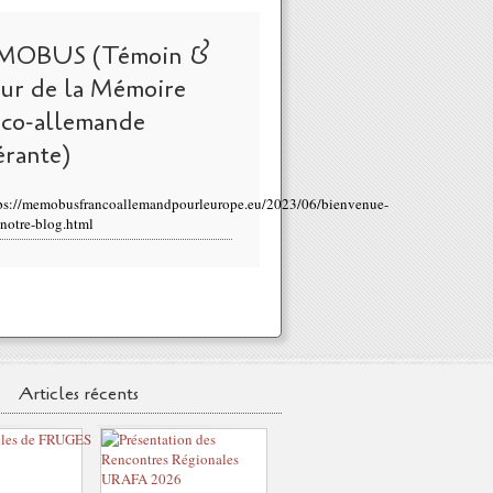
MOBUS (Témoin &
eur de la Mémoire
nco-allemande
érante)
ps://memobusfrancoallemandpourleurope.eu/2023/06/bienvenue-
-notre-blog.html
Articles récents