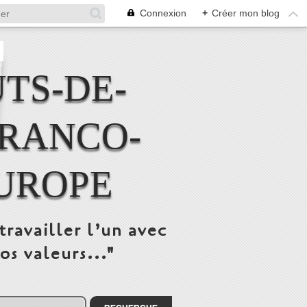
Connexion
+
Créer mon blog
TS-DE-
FRANCO-
UROPE
travailler l’un avec
os valeurs..."