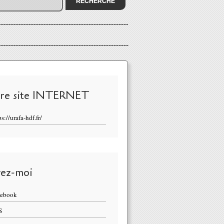
re site INTERNET
ps://urafa-hdf.fr/
vez-moi
cebook
S