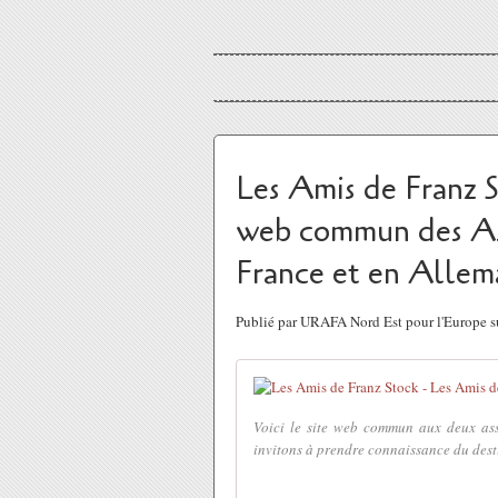
Les Amis de Franz S
web commun des Ass
France et en Alle
Publié par URAFA Nord Est pour l'Europe 
Voici le site web commun aux deux as
invitons à prendre connaissance du destin