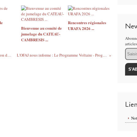
de
Rencontres régionales
New
Bienvenue au comité de
URAFA 2026 ...
jumelage du CATEAU-
Abonne
CAMBRESIS ...
article
Email
Le Cefir nous informe : Créer "Une émission de radio franco-allemande cet été ?"
L'OFAJ nous informe : Le Programme Voltaire - Programme individuel d’échange scolaire
Lie
Not