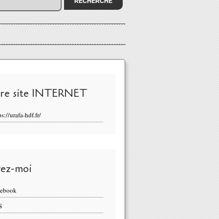
re site INTERNET
ps://urafa-hdf.fr/
vez-moi
cebook
S