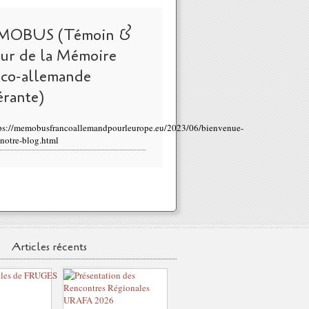
MOBUS (Témoin &
eur de la Mémoire
nco-allemande
érante)
ps://memobusfrancoallemandpourleurope.eu/2023/06/bienvenue-
-notre-blog.html
Articles récents