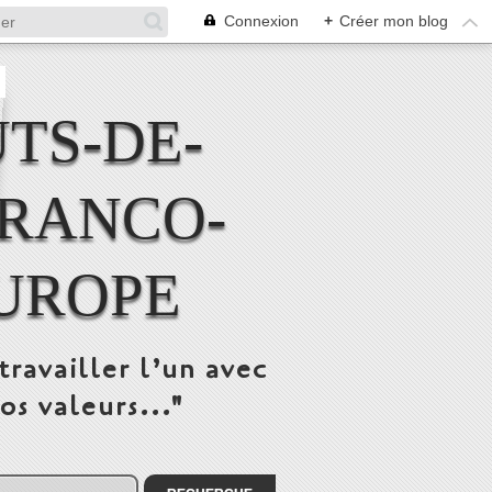
Connexion
+
Créer mon blog
TS-DE-
FRANCO-
UROPE
travailler l’un avec
os valeurs..."