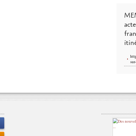
ME
act
fra
itin
htt
sur