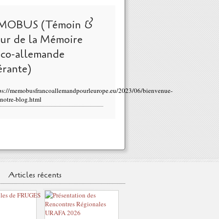
MOBUS (Témoin &
eur de la Mémoire
nco-allemande
érante)
ps://memobusfrancoallemandpourleurope.eu/2023/06/bienvenue-
-notre-blog.html
Articles récents