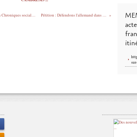
ME
LA FAFA pour l'Europe nous informe : les Chroniques sociales d' "Allemagne d'aujourd'hui"
Pétition : Défendons l'allemand dans l'Académie de Lille !
act
fra
itin
htt
sur