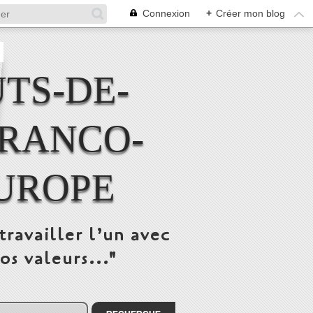
Connexion
+
Créer mon blog
TS-DE-
FRANCO-
UROPE
travailler l’un avec
os valeurs..."