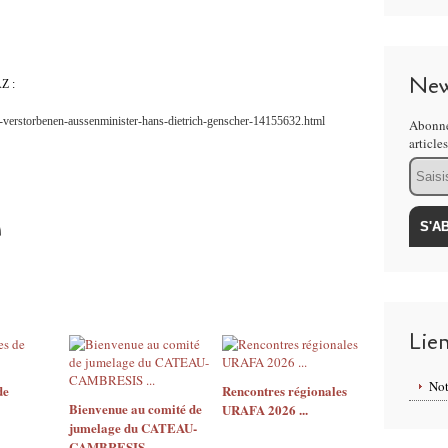
New
FAZ :
von-verstorbenen-aussenminister-hans-dietrich-genscher-14155632.html
Abonne
article
Email
Lie
Not
de
Rencontres régionales
Bienvenue au comité de
URAFA 2026 ...
jumelage du CATEAU-
CAMBRESIS ...