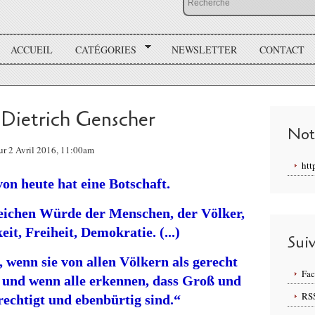
ACCUEIL
CATÉGORIES
NEWSLETTER
CONTACT
Dietrich Genscher
Not
ur 2 Avril 2016, 11:00am
htt
on heute hat eine Botschaft.
leichen Würde der Menschen, der Völker,
it, Freiheit, Demokratie. (...)
Sui
, wenn sie von allen Völkern als gerecht
Fa
und wenn alle erkennen, dass Groß und
RS
rechtigt und ebenbürtig sind.“