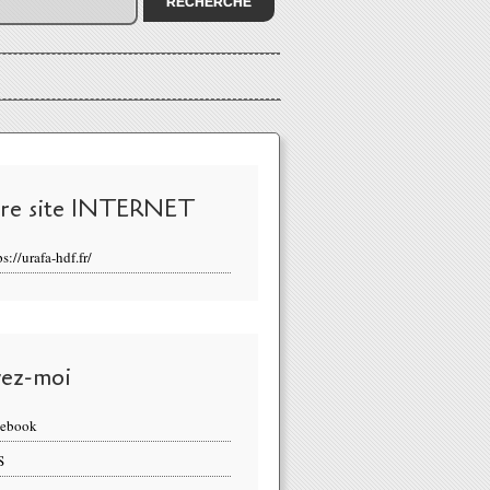
re site INTERNET
ps://urafa-hdf.fr/
vez-moi
cebook
S