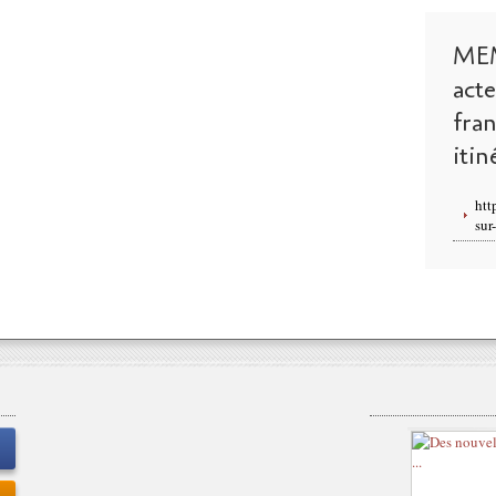
ME
act
fra
itin
htt
sur