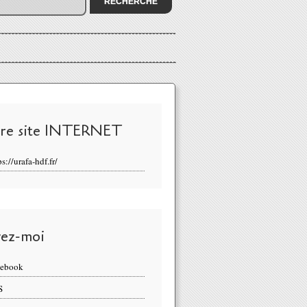
re site INTERNET
ps://urafa-hdf.fr/
vez-moi
cebook
S