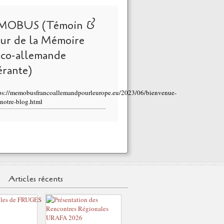
MOBUS (Témoin &
eur de la Mémoire
nco-allemande
érante)
ps://memobusfrancoallemandpourleurope.eu/2023/06/bienvenue-
-notre-blog.html
Articles récents