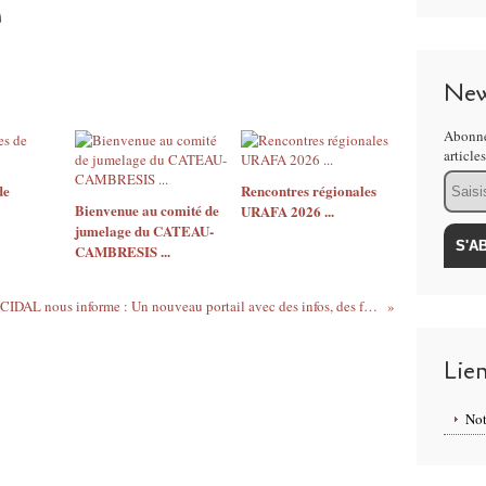
New
Abonne
article
Email
de
Rencontres régionales
Bienvenue au comité de
URAFA 2026 ...
jumelage du CATEAU-
CAMBRESIS ...
Le CIDAL nous informe : Un nouveau portail avec des infos, des faits et des chiffres sur l'Allemagne
Lie
Not