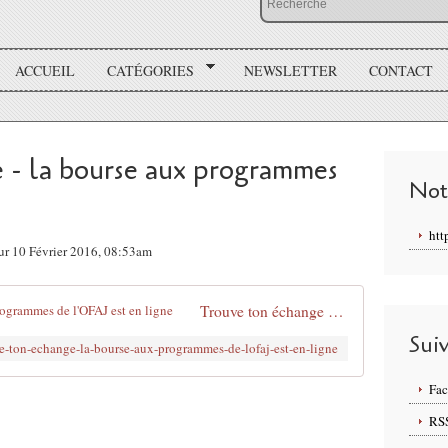
ACCUEIL
CATÉGORIES
NEWSLETTER
CONTACT
 - la bourse aux programmes
Not
htt
ur 10 Février 2016, 08:53am
Trouve ton échange - la bourse aux programmes de l'OFAJ est en ligne
Sui
ve-ton-echange-la-bourse-aux-programmes-de-lofaj-est-en-ligne
Fa
RS