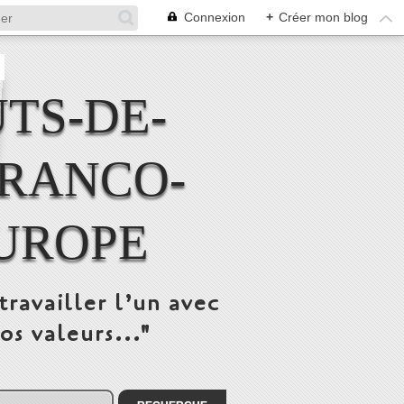
Connexion
+
Créer mon blog
TS-DE-
FRANCO-
UROPE
travailler l’un avec
os valeurs..."