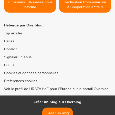
< Erasmus+ Jeunesse nous
Déclaration Commune sur
informe
la Coopération entre le
Land NRW et la Région
NPdC du 17 janvier 2014 >
Hébergé par Overblog
Top articles
Pages
Contact
Signaler un abus
C.G.U.
Cookies et données personnelles
Préférences cookies
Voir le profil de URAFA HdF pour l'Europe sur le portail Overblog
Créer un blog sur Overblog
Créer un blog